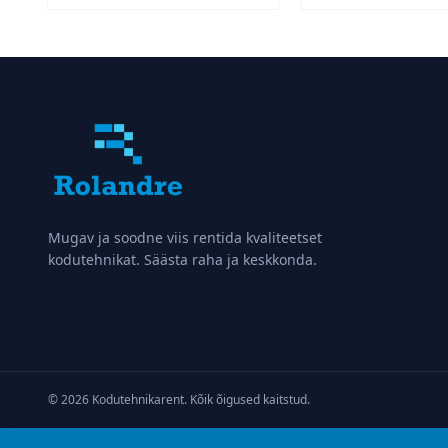
36,00 €.
25,00 €.
25,00 €
Mugav ja soodne viis rentida kvaliteetset
kodutehnikat. Säästa raha ja keskkonda.
© 2026 Kodutehnikarent. Kõik õigused kaitstud.