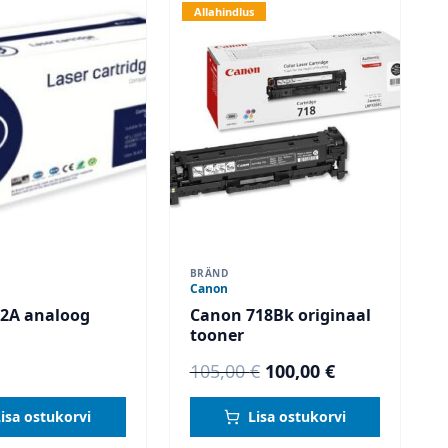
Allahindlus
BRÄND
Canon
2A analoog
Canon 718Bk originaal
tooner
Algne
Current
105,00
€
100,00
€
hind
price
Lisa ostukorvi
Lisa ostukorvi
oli:
is: