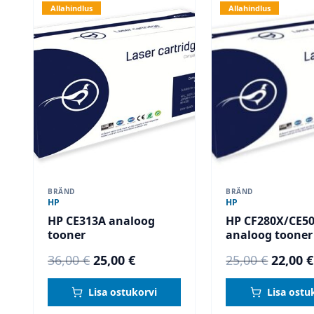
Allahindlus
Allahindlus
BRÄND
BRÄND
HP
HP
HP CE313A analoog
HP CF280X/CE5
tooner
analoog tooner
Algne
Current
Algne
36,00
€
25,00
€
25,00
€
22,00
€
hind
price
hind
Lisa ostukorvi
Lisa ostu
oli:
is:
oli: