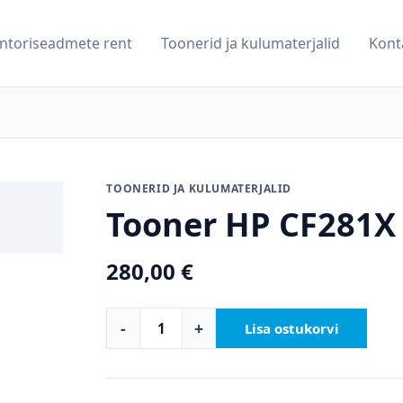
ntoriseadmete rent
Toonerid ja kulumaterjalid
Kont
TOONERID JA KULUMATERJALID
Tooner HP CF281X
280,00
€
-
+
Lisa ostukorvi
Tooner
HP
CF281X
kogus