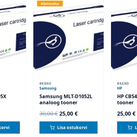
Allahindlus
BRÄND
BRÄND
Samsung
HP
05X
Samsung MLT-D1052L
HP CB54
analoog tooner
tooner
Current
Algne
Current
30,00
€
25,00
€
25,00
€
price
hind
price
korvi
Lisa ostukorvi
is:
oli:
is: